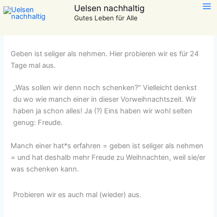
Zum
Uelsen nachhaltig
Von
Hermann Markert
/
1. Dezember 2024
Inhalt
Gutes Leben für Alle
springen
Adventskalender einmal anders
Geben ist seliger als nehmen. Hier probieren wir es für 24
Tage mal aus.
„Was sollen wir denn noch schenken?“ Vielleicht denkst
du wo wie manch einer in dieser Vorweihnachtszeit. Wir
haben ja schon alles! Ja (?) Eins haben wir wohl selten
genug: Freude.
Manch einer hat*s erfahren = geben ist seliger als nehmen
= und hat deshalb mehr Freude zu Weihnachten, weil sie/er
was schenken kann.
Probieren wir es auch mal (wieder) aus.